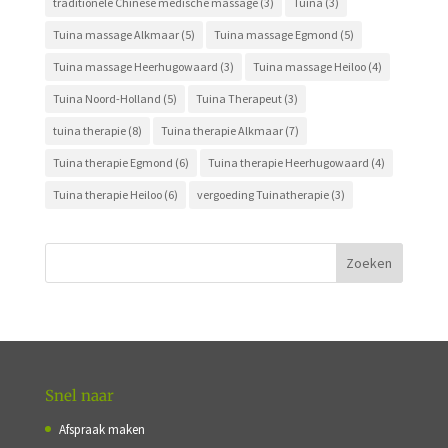
traditionele Chinese medische massage
(3)
Tuina
(3)
Tuina massage Alkmaar
(5)
Tuina massage Egmond
(5)
Tuina massage Heerhugowaard
(3)
Tuina massage Heiloo
(4)
Tuina Noord-Holland
(5)
Tuina Therapeut
(3)
tuina therapie
(8)
Tuina therapie Alkmaar
(7)
Tuina therapie Egmond
(6)
Tuina therapie Heerhugowaard
(4)
Tuina therapie Heiloo
(6)
vergoeding Tuinatherapie
(3)
Snel naar
Afspraak maken