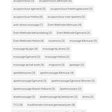
acupunctuur
(5)
acupunctuur alkmaar
(6)
acupunctuur egmond
(5)
acupunctuur heerhugowaard
(3)
acupunctuur Heiloo
(6)
acupunctuur voor sporters
(3)
anti-stress massage
(7)
Dorn Methode Alkmaar
(4)
Dorn Methode behandeling
(3)
Dorn Methode Egmond
(3)
Dorn Methode Heiloo
(4)
insomnia
(3)
massage Alkmaar
(5)
massage bij pijn
(4)
massage bij stress
(3)
massage Egmond
(3)
massage Heiloo
(3)
massage op het werk
(4)
migraine
(5)
spierpijn
(5)
sportblessures
(5)
sportmassage Alkmaar
(4)
sportmassage Egmond
(3)
sportmassage Egmond-Binnen
(3)
Sportmassage Noord-Holland
(5)
Sportmasseur
(3)
stoelmassage
(3)
stoelmassage bij bedrijven
(3)
stress
(3)
TCG
(8)
traditionele chinese geneeswijzen
(8)