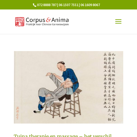
072 8888 787 | 06 1507 7551 | 06 1609 8067
Tuina therapie en massage – het verschil