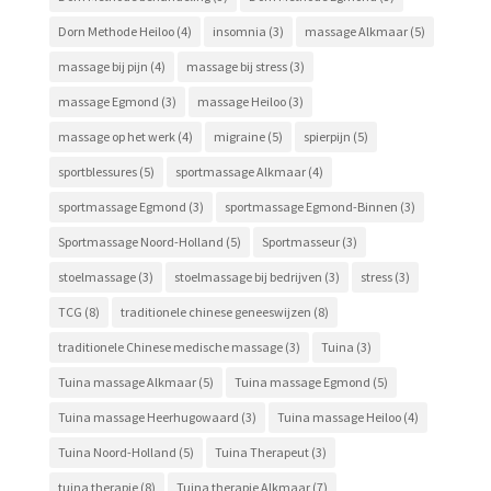
Dorn Methode Heiloo
(4)
insomnia
(3)
massage Alkmaar
(5)
massage bij pijn
(4)
massage bij stress
(3)
massage Egmond
(3)
massage Heiloo
(3)
massage op het werk
(4)
migraine
(5)
spierpijn
(5)
sportblessures
(5)
sportmassage Alkmaar
(4)
sportmassage Egmond
(3)
sportmassage Egmond-Binnen
(3)
Sportmassage Noord-Holland
(5)
Sportmasseur
(3)
stoelmassage
(3)
stoelmassage bij bedrijven
(3)
stress
(3)
TCG
(8)
traditionele chinese geneeswijzen
(8)
traditionele Chinese medische massage
(3)
Tuina
(3)
Tuina massage Alkmaar
(5)
Tuina massage Egmond
(5)
Tuina massage Heerhugowaard
(3)
Tuina massage Heiloo
(4)
Tuina Noord-Holland
(5)
Tuina Therapeut
(3)
tuina therapie
(8)
Tuina therapie Alkmaar
(7)