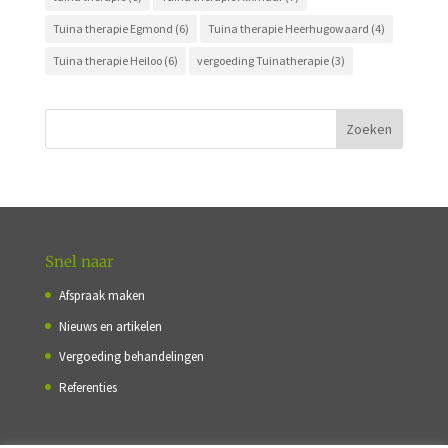
Tuina therapie Egmond
(6)
Tuina therapie Heerhugowaard
(4)
Tuina therapie Heiloo
(6)
vergoeding Tuinatherapie
(3)
Snel naar
Afspraak maken
Nieuws en artikelen
Vergoeding behandelingen
Referenties