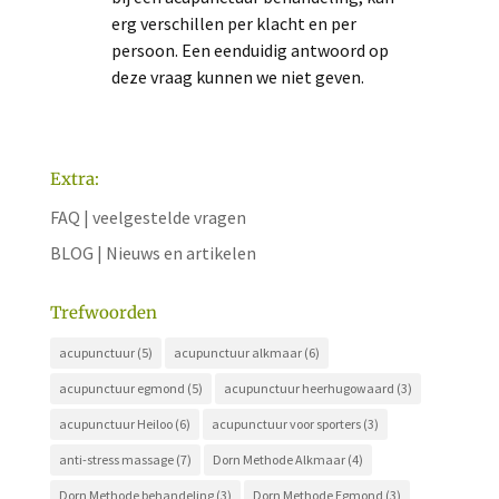
erg verschillen per klacht en per
persoon. Een eenduidig antwoord op
deze vraag kunnen we niet geven.
Extra:
FAQ | veelgestelde vragen
BLOG | Nieuws en artikelen
Trefwoorden
acupunctuur
(5)
acupunctuur alkmaar
(6)
acupunctuur egmond
(5)
acupunctuur heerhugowaard
(3)
acupunctuur Heiloo
(6)
acupunctuur voor sporters
(3)
anti-stress massage
(7)
Dorn Methode Alkmaar
(4)
Dorn Methode behandeling
(3)
Dorn Methode Egmond
(3)