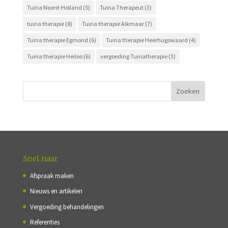
Tuina Noord-Holland
(5)
Tuina Therapeut
(3)
tuina therapie
(8)
Tuina therapie Alkmaar
(7)
Tuina therapie Egmond
(6)
Tuina therapie Heerhugowaard
(4)
Tuina therapie Heiloo
(6)
vergoeding Tuinatherapie
(3)
Snel naar
Afspraak maken
Nieuws en artikelen
Vergoeding behandelingen
Referenties