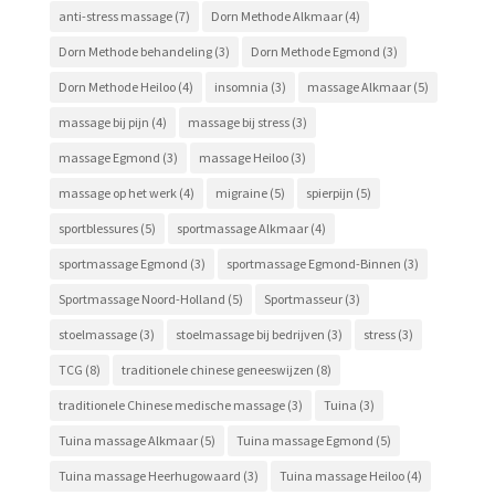
anti-stress massage
(7)
Dorn Methode Alkmaar
(4)
Dorn Methode behandeling
(3)
Dorn Methode Egmond
(3)
Dorn Methode Heiloo
(4)
insomnia
(3)
massage Alkmaar
(5)
massage bij pijn
(4)
massage bij stress
(3)
massage Egmond
(3)
massage Heiloo
(3)
massage op het werk
(4)
migraine
(5)
spierpijn
(5)
sportblessures
(5)
sportmassage Alkmaar
(4)
sportmassage Egmond
(3)
sportmassage Egmond-Binnen
(3)
Sportmassage Noord-Holland
(5)
Sportmasseur
(3)
stoelmassage
(3)
stoelmassage bij bedrijven
(3)
stress
(3)
TCG
(8)
traditionele chinese geneeswijzen
(8)
traditionele Chinese medische massage
(3)
Tuina
(3)
Tuina massage Alkmaar
(5)
Tuina massage Egmond
(5)
Tuina massage Heerhugowaard
(3)
Tuina massage Heiloo
(4)