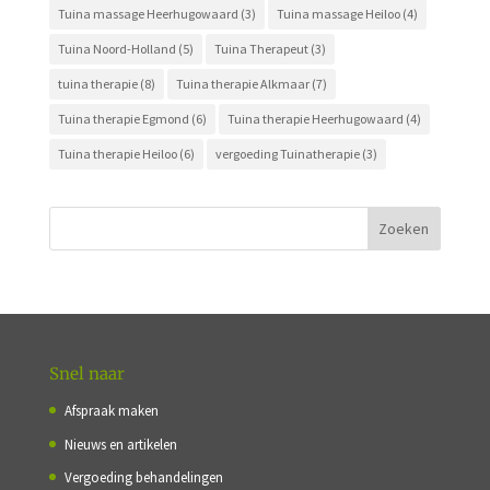
Tuina massage Heerhugowaard
(3)
Tuina massage Heiloo
(4)
Tuina Noord-Holland
(5)
Tuina Therapeut
(3)
tuina therapie
(8)
Tuina therapie Alkmaar
(7)
Tuina therapie Egmond
(6)
Tuina therapie Heerhugowaard
(4)
Tuina therapie Heiloo
(6)
vergoeding Tuinatherapie
(3)
Snel naar
Afspraak maken
Nieuws en artikelen
Vergoeding behandelingen