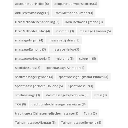
acupunctuur Heiloo
(6)
acupunctuur voor sporters
(3)
anti-stress massage
(7)
Dorn Methode Alkmaar
(4)
Dorn Methode behandeling
(3)
Dorn Methode Egmond
(3)
Dorn Methode Heiloo
(4)
insomnia
(3)
massage Alkmaar
(5)
massage bij pijn
(4)
massage bij stress
(3)
massage Egmond
(3)
massage Heiloo
(3)
massage op het werk
(4)
migraine
(5)
spierpijn
(5)
sportblessures
(5)
sportmassage Alkmaar
(4)
sportmassage Egmond
(3)
sportmassage Egmond-Binnen
(3)
Sportmassage Noord-Holland
(5)
Sportmasseur
(3)
stoelmassage
(3)
stoelmassage bij bedrijven
(3)
stress
(3)
TCG
(8)
traditionele chinese geneeswijzen
(8)
traditionele Chinese medische massage
(3)
Tuina
(3)
Tuina massage Alkmaar
(5)
Tuina massage Egmond
(5)