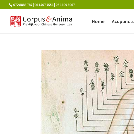
072 8888 787 | 06 1507 7551 | 06 1609 8067
Home
Acupunct