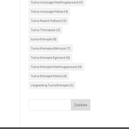
Tuina massage Heerhugowaard
(3)
Tuina massage Heiloo
(4)
Tuina Noord-Holland
(5)
Tuina Therapeut
(3)
tuina therapie
(8)
Tuina therapie Alkmaar
(7)
Tuina therapie Egmond
(6)
Tuina therapie Heerhugowaard
(4)
Tuina therapie Heiloo
(6)
vergoeding Tuinatherapie
(3)