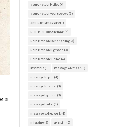
acupunctuur Heiloo
(6)
acupunctuur voor sporters
(3)
anti-stress massage
(7)
Dorn Methode Alkmaar
(4)
Dorn Methode behandeling
(3)
Dorn Methode Egmond
(3)
Dorn Methode Heiloo
(4)
insomnia
(3)
massage Alkmaar
(5)
massage bij pijn
(4)
massage bij stress
(3)
massage Egmond
(3)
f bij
massage Heiloo
(3)
massage op het werk
(4)
migraine
(5)
spierpijn
(5)