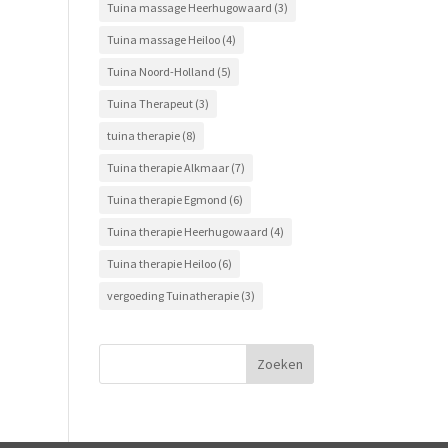
Tuina massage Heerhugowaard
(3)
Tuina massage Heiloo
(4)
Tuina Noord-Holland
(5)
Tuina Therapeut
(3)
tuina therapie
(8)
Tuina therapie Alkmaar
(7)
Tuina therapie Egmond
(6)
Tuina therapie Heerhugowaard
(4)
Tuina therapie Heiloo
(6)
vergoeding Tuinatherapie
(3)