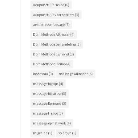
acupunctuur Heiloo
(6)
acupunctuur voor sporters
(3)
anti-stress massage
(7)
Dorn Methode Alkmaar
(4)
Dorn Methode behandeling
(3)
Dorn Methode Egmond
(3)
Dorn Methode Heiloo
(4)
insomnia
(3)
massage Alkmaar
(5)
massage bij pijn
(4)
massage bij stress
(3)
massage Egmond
(3)
massage Heiloo
(3)
massage op het werk
(4)
migraine
(5)
spierpijn
(5)