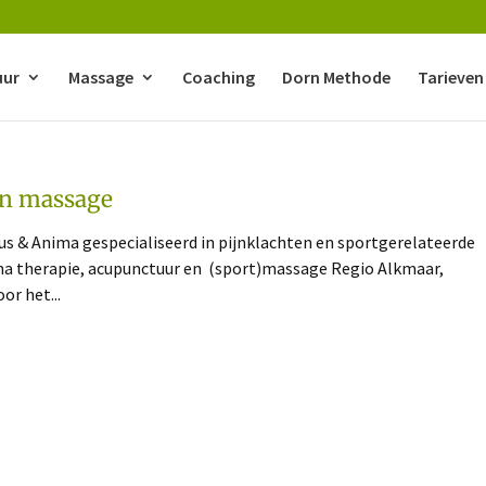
uur
Massage
Coaching
Dorn Methode
Tarieven
en massage
s & Anima gespecialiseerd in pijnklachten en sportgerelateerde
ina therapie, acupunctuur en (sport)massage Regio Alkmaar,
or het...