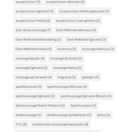
acupunctuur
(5)
acupunctuur alkmaar
(6)
acupunctuur egmond
(5)
acupunctuur heerhugowaard
(3)
acupunctuur Heiloo
(6)
acupunctuur voor sporters
(3)
anti-stress massage
(7)
Dorn Methode Alkmaar
(4)
Dorn Methode behandeling
(3)
Dorn Methode Egmond
(3)
Dorn Methode Heiloo
(4)
insomnia
(3)
massage Alkmaar
(5)
massage bij pijn
(4)
massage bij stress
(3)
massage Egmond
(3)
massage Heiloo
(3)
massage op het werk
(4)
migraine
(5)
spierpijn
(5)
sportblessures
(5)
sportmassage Alkmaar
(4)
sportmassage Egmond
(3)
sportmassage Egmond-Binnen
(3)
Sportmassage Noord-Holland
(5)
Sportmasseur
(3)
stoelmassage
(3)
stoelmassage bij bedrijven
(3)
stress
(3)
TCG
(8)
traditionele chinese geneeswijzen
(8)