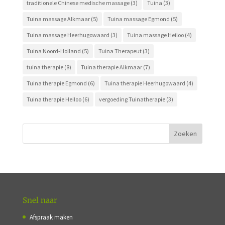
traditionele Chinese medische massage
(3)
Tuina
(3)
Tuina massage Alkmaar
(5)
Tuina massage Egmond
(5)
Tuina massage Heerhugowaard
(3)
Tuina massage Heiloo
(4)
Tuina Noord-Holland
(5)
Tuina Therapeut
(3)
tuina therapie
(8)
Tuina therapie Alkmaar
(7)
Tuina therapie Egmond
(6)
Tuina therapie Heerhugowaard
(4)
Tuina therapie Heiloo
(6)
vergoeding Tuinatherapie
(3)
Snel naar
Afspraak maken