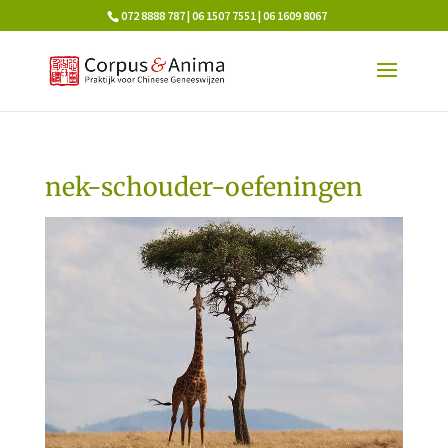
072 8888 787 | 06 1507 7551 | 06 1609 8067
nek-schouder-oefeningen