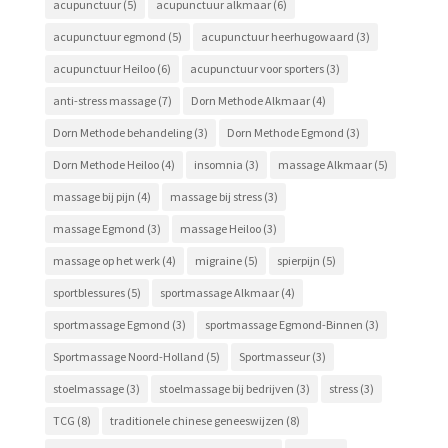
acupunctuur
(5)
acupunctuur alkmaar
(6)
acupunctuur egmond
(5)
acupunctuur heerhugowaard
(3)
acupunctuur Heiloo
(6)
acupunctuur voor sporters
(3)
anti-stress massage
(7)
Dorn Methode Alkmaar
(4)
Dorn Methode behandeling
(3)
Dorn Methode Egmond
(3)
Dorn Methode Heiloo
(4)
insomnia
(3)
massage Alkmaar
(5)
massage bij pijn
(4)
massage bij stress
(3)
massage Egmond
(3)
massage Heiloo
(3)
massage op het werk
(4)
migraine
(5)
spierpijn
(5)
sportblessures
(5)
sportmassage Alkmaar
(4)
sportmassage Egmond
(3)
sportmassage Egmond-Binnen
(3)
Sportmassage Noord-Holland
(5)
Sportmasseur
(3)
stoelmassage
(3)
stoelmassage bij bedrijven
(3)
stress
(3)
TCG
(8)
traditionele chinese geneeswijzen
(8)