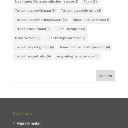
traditionele Chinese medische massage
(3)
Tuina
(3)
Tuina massage Alkmaar
(5)
Tuina massage Egmond
(5)
Tuina massage Heerhugowaard
(3)
Tuina massage Heiloo
(4)
Tuina Noord-Holland
(5)
Tuina Therapeut
(3)
tuina therapie
(8)
Tuina therapie Alkmaar
(7)
Tuina therapie Egmond
(6)
Tuina therapie Heerhugowaard
(4)
Tuina therapie Heiloo
(6)
vergoeding Tuinatherapie
(3)
Snel naar
Afspraak maken