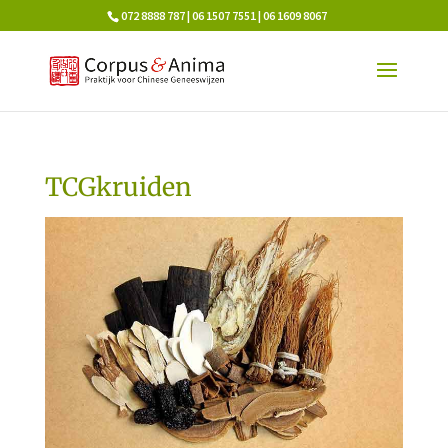
072 8888 787 | 06 1507 7551 | 06 1609 8067
TCGkruiden